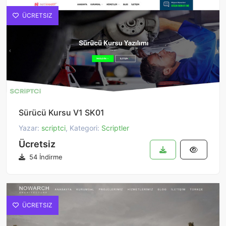
ÜCRETSIZ
Sürücü Kursu V1 SK01
Yazar:
scriptci
, Kategori:
Scriptler
Ücretsiz
54 İndirme
ÜCRETSIZ