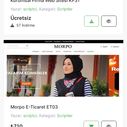
Kurumsal Firma Web Sitesi KF31
Yazar:
scriptci
, Kategori:
Scriptler
Ücretsiz
57 İndirme
Morpo E-Ticaret ET03
Yazar:
scriptci
, Kategori:
Scriptler
₺710