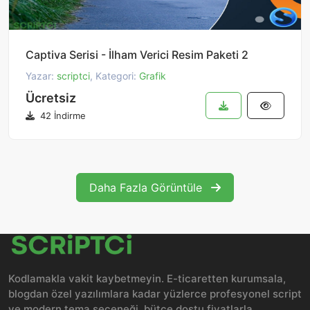
Captiva Serisi - İlham Verici Resim Paketi 2
Yazar:
scriptci
, Kategori:
Grafik
Ücretsiz
42 İndirme
Daha Fazla Görüntüle
Kodlamakla vakit kaybetmeyin. E-ticaretten kurumsala,
blogdan özel yazılımlara kadar yüzlerce profesyonel script
ve modern tema seçeneği, bütçe dostu fiyatlarla