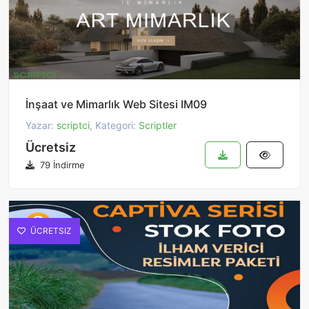
İnşaat ve Mimarlık Web Sitesi IM09
Yazar:
scriptci
, Kategori:
Scriptler
Ücretsiz
79 İndirme
ÜCRETSIZ