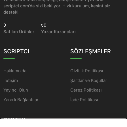
scriptci.com'da sizi bekliyor. Hızlı kurulum, kesintisiz
destek!
0
₺0
Satılan Ürünler
Yazar Kazançları
SCRIPTCI
SÖZLEŞMELER
Hakkımızda
Gizlilik Politikası
İletişim
Şartlar ve Koşullar
Yayıncı Olun
Çerez Politikası
Yararlı Bağlantılar
İade Politikası
DESTEK