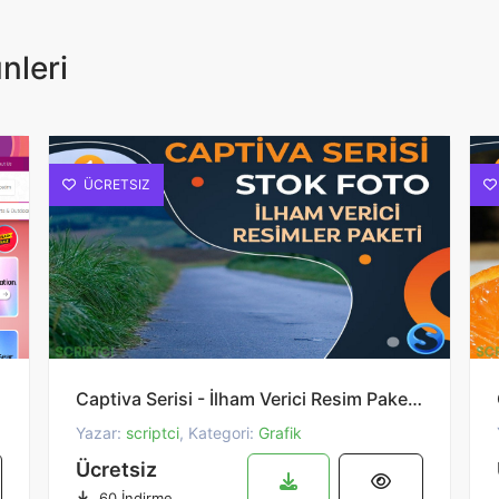
nleri
ÜCRETSIZ
Captiva Serisi - İlham Verici Resim Paketi 1
Yazar:
scriptci
, Kategori:
Grafik
Ücretsiz
60 İndirme