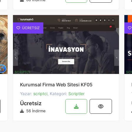
ÜCRETSIZ
Kurumsal Firma Web Sitesi KF05
Yazar:
scriptci
, Kategori:
Scriptler
Ücretsiz
56 İndirme