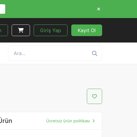
m
Giriş Yap
Kayıt Ol
Ürün
Ücretsiz ürün politikası