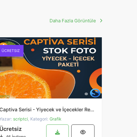
Daha Fazla Görüntüle
ÜCRETSIZ
Captiva Serisi - Yiyecek ve İçecekler Resim Paketi 4
Yazar:
scriptci
, Kategori:
Grafik
Ücretsiz
46 İndirme