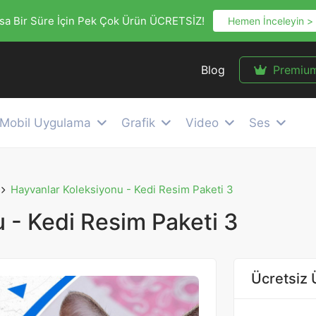
sa Bir Süre İçin Pek Çok Ürün ÜCRETSİZ!
Hemen İnceleyin >
Blog
Premiu
Mobil Uygulama
Grafik
Video
Ses
Hayvanlar Koleksiyonu - Kedi Resim Paketi 3
 - Kedi Resim Paketi 3
Ücretsiz 