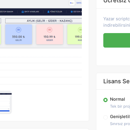
Ücretsiz 
Yazar scriptc
indirebilirsin
Lisans S
Normal
Tek bir proj
Genişleti
Sınırsız pro