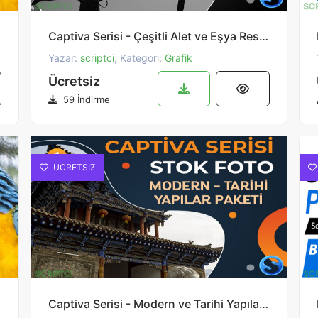
Captiva Serisi - Çeşitli Alet ve Eşya Resim Paketi 2
Yazar:
scriptci
, Kategori:
Grafik
Ücretsiz
59 İndirme
ÜCRETSIZ
Captiva Serisi - Modern ve Tarihi Yapılar Resim Paketi 1