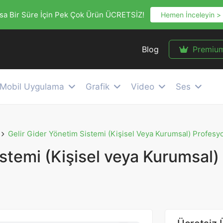
sa Bir Süre İçin Pek Çok Ürün ÜCRETSİZ!
Hemen İnceleyin >
Blog
Premiu
Mobil Uygulama
Grafik
Video
Ses
Gelir Gider Yönetim Sistemi (Kişisel Veya Kurumsal) Profesy
stemi (Kişisel veya Kurumsal)