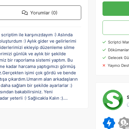
Yorumlar (0)
criptim ile karşınızdayım :) Aslında
luşturdum :) Aylık gider ve gelirlerimi
Scriptci Mar
Giderlerimizi ekleyip düzenleme silme
Dökümanlar
rimizi günlük ve aylık bir şekilde
Gelecek Gü
imiz bir raporlama sistemi yaptım. Bu
Yayıncı Des
 ne kadar harcama yaptıgımızı görmüş
z.Gerçekten işimi çok gördü ve bende
satışa çıkardım.Umarım alan arkadaşların
 daha sağlam bir şekilde ayarlarlar :)
sından bakabilirsiniz. Yeni
 yeterli :) Sağlıcakla Kalın :)....
Ü