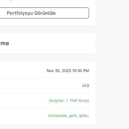
Portfolyoyu Görüntüle
rme
Nov 30, 2025 10:30 PM
v1.0
Scriptler
PHP Script
muhasebe
,
gelir
,
gider
,