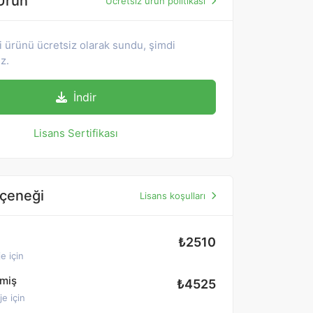
Ürün
Ücretsiz ürün politikası
i ürünü ücretsiz olarak sundu, şimdi
iz.
İndir
Lisans Sertifikası
eçeneği
Lisans koşulları
₺2510
e için
lmiş
₺4525
je için