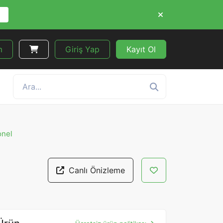
m
Giriş Yap
Kayıt Ol
onel
Canlı Önizleme