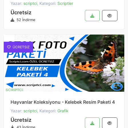
Yazar:
scriptci
, Kategori:
Scriptler
Ücretsiz
52 İndirme
ÜCRETSIZ
Hayvanlar Koleksiyonu - Kelebek Resim Paketi 4
Yazar:
scriptci
, Kategori:
Grafik
Ücretsiz
43 İndirme