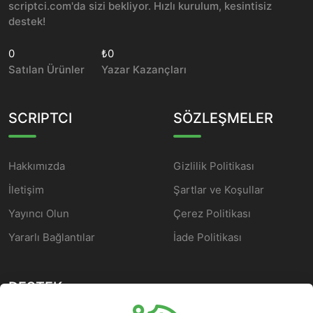
scriptci.com'da sizi bekliyor. Hızlı kurulum, kesintisiz
destek!
0
₺0
Satılan Ürünler
Yazar Kazançları
SCRIPTCI
SÖZLEŞMELER
Hakkımızda
Gizlilik Politikası
İletişim
Şartlar ve Koşullar
Yayıncı Olun
Çerez Politikası
Yararlı Bağlantılar
İade Politikası
DESTEK