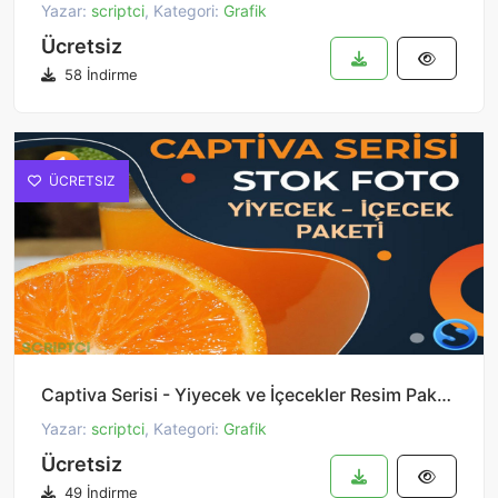
Yazar:
scriptci
, Kategori:
Grafik
Ücretsiz
58 İndirme
ÜCRETSIZ
Captiva Serisi - Yiyecek ve İçecekler Resim Paketi 1
Yazar:
scriptci
, Kategori:
Grafik
Ücretsiz
49 İndirme