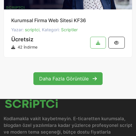
Kurumsal Firma Web Sitesi KF36
Yazar:
scriptci
, Kategori:
Scriptler
Ücretsiz
42 İndirme
Daha Fazla Görüntüle
Kodlamakla vakit kaybetmeyin. E-ticaretten kurumsala,
blogdan özel yazılımlara kadar yüzlerce profesyonel script
ve modern tema seçeneği, bütçe dostu fiyatlarla