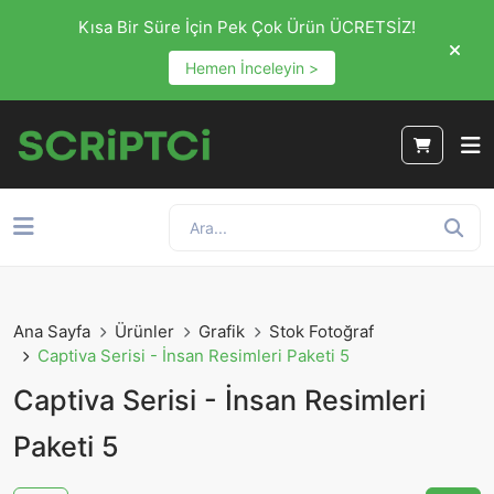
Kısa Bir Süre İçin Pek Çok Ürün ÜCRETSİZ!
Hemen İnceleyin >
Ana Sayfa
Ürünler
Grafik
Stok Fotoğraf
Captiva Serisi - İnsan Resimleri Paketi 5
Captiva Serisi - İnsan Resimleri
Paketi 5