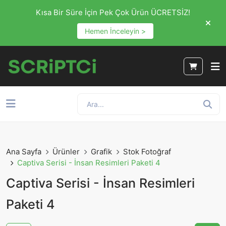
Kısa Bir Süre İçin Pek Çok Ürün ÜCRETSİZ!
Hemen İnceleyin >
Ana Sayfa
Ürünler
Grafik
Stok Fotoğraf
Captiva Serisi - İnsan Resimleri Paketi 4
Captiva Serisi - İnsan Resimleri
Paketi 4