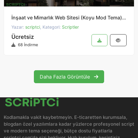
İnşaat ve Mimarlık Web Sitesi (Koyu Mod Tema) IM02
Yazar:
scriptci
, Kategori:
Scriptler
Ücretsiz
68 İndirme
Daha Fazla Görüntüle
Kodlamakla vakit kaybetmeyin. E-ticaretten kurumsala,
blogdan özel yazılımlara kadar yüzlerce profesyonel script
ve modern tema seçeneği, bütçe dostu fiyatlarla
scriptci.com'da sizi bekliyor. Hızlı kurulum, kesintisiz