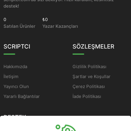
destek!
0
₺0
Satılan Ürünler
Yazar Kazançları
SCRIPTCI
SÖZLEŞMELER
Hakkımızda
Gizlilik Politikası
İletişim
Şartlar ve Koşullar
Yayıncı Olun
Çerez Politikası
Yararlı Bağlantılar
İade Politikası
DESTEK