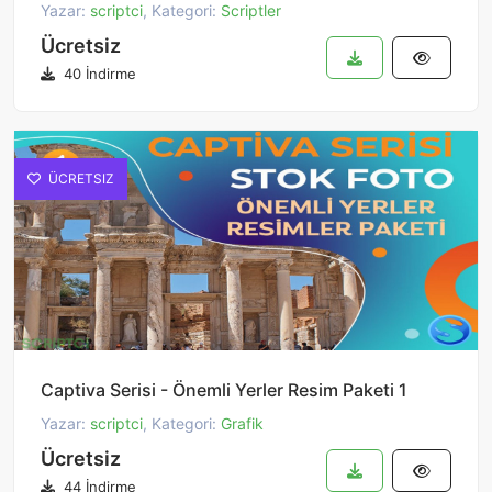
Yazar:
scriptci
, Kategori:
Scriptler
Ücretsiz
40 İndirme
ÜCRETSIZ
Captiva Serisi - Önemli Yerler Resim Paketi 1
Yazar:
scriptci
, Kategori:
Grafik
Ücretsiz
44 İndirme