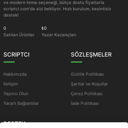
ve modern tema seçeneği, bütçe dostu fiyatlarla
scriptci.com'da sizi bekliyor. Hızlı kurulum, kesintisiz
destek!
0
₺0
Satılan Ürünler
Yazar Kazançları
SCRIPTCI
SÖZLEŞMELER
Hakkımızda
Gizlilik Politikası
İletişim
Şartlar ve Koşullar
Yayıncı Olun
Çerez Politikası
Yararlı Bağlantılar
İade Politikası
DESTEK