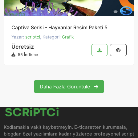
Captiva Serisi - Hayvanlar Resim Paketi 5
Yazar:
scriptci
, Kategori:
Grafik
Ücretsiz
55 İndirme
Daha Fazla Görüntüle
Kodlamakla vakit kaybetmeyin. E-ticaretten kurumsala,
blogdan özel yazılımlara kadar yüzlerce profesyonel script