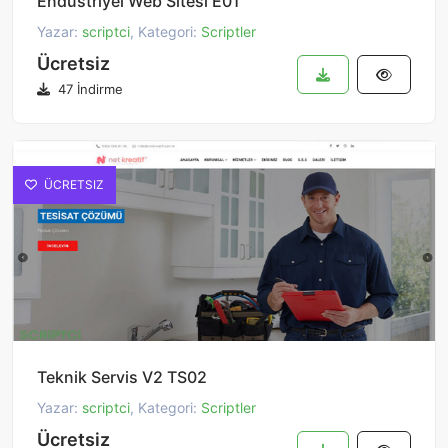
Endüstriyel Web Sitesi E01
Yazar:
scriptci
, Kategori:
Scriptler
Ücretsiz
47 İndirme
ÜCRETSIZ
Teknik Servis V2 TS02
Yazar:
scriptci
, Kategori:
Scriptler
Ücretsiz