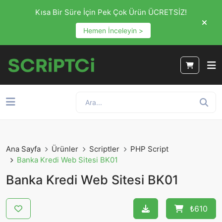
Kısa Bir Süre İçin Pek Çok Ürün ÜCRETSİZ!
Hemen İnceleyin >
Ana Sayfa
Ürünler
Scriptler
PHP Script
Banka Kredi Web Sitesi BK01
Banka Kredi Web Sitesi BK01
₺610