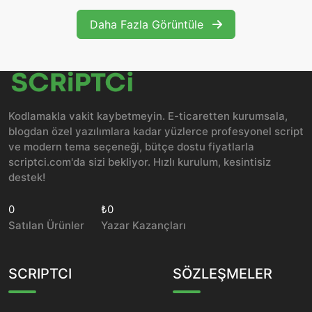
Daha Fazla Görüntüle
Kodlamakla vakit kaybetmeyin. E-ticaretten kurumsala,
blogdan özel yazılımlara kadar yüzlerce profesyonel script
ve modern tema seçeneği, bütçe dostu fiyatlarla
scriptci.com'da sizi bekliyor. Hızlı kurulum, kesintisiz
destek!
0
₺0
Satılan Ürünler
Yazar Kazançları
SCRIPTCI
SÖZLEŞMELER