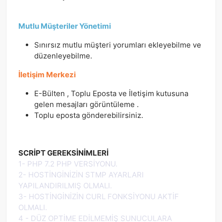
Mutlu Müşteriler Yönetimi
Sınırsız mutlu müşteri yorumları ekleyebilme ve
düzenleyebilme.
İletişim Merkezi
E-Bülten , Toplu Eposta ve İletişim kutusuna
gelen mesajları görüntüleme .
Toplu eposta gönderebilirsiniz.
SCRİPT GEREKSİNİMLERİ
1- PHP 7.2 PHP VERSİYONU.
2- HOSTİNGİNİZİN STMP AYARLARI
YAPILANDIRILMIŞ OLMALI.
3- HOSTİNGİNİZİN CURL FONKSİYONU AKTİF
OLMALI.
4 - DÜZ OPTİME EDİLMEMİŞ SUNUCULARA