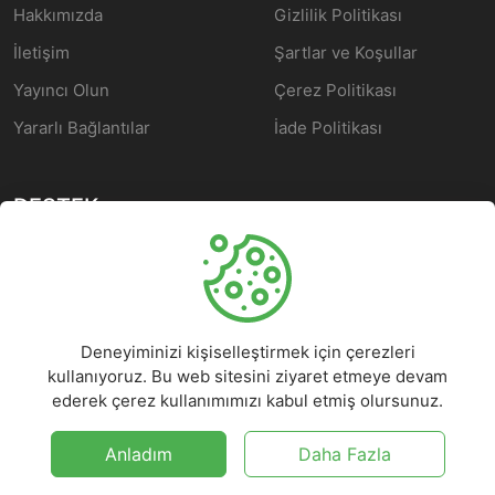
Hakkımızda
Gizlilik Politikası
İletişim
Şartlar ve Koşullar
Yayıncı Olun
Çerez Politikası
Yararlı Bağlantılar
İade Politikası
DESTEK
Yardım Merkezi
Müşteri Hizmetleri
Deneyiminizi kişiselleştirmek için çerezleri
Sorular
kullanıyoruz. Bu web sitesini ziyaret etmeye devam
Sorun Rapor Edin
ederek çerez kullanımımızı kabul etmiş olursunuz.
Uyar/ Kaldır
Anladım
Daha Fazla
©
2026
Scriptci Market - Tüm hakları saklıdır.