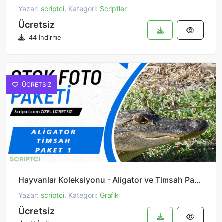
Yazar:
scriptci
, Kategori:
Scriptler
Ücretsiz
44 İndirme
ÜCRETSIZ
Hayvanlar Koleksiyonu - Aligator ve Timsah Paketi 1
Yazar:
scriptci
, Kategori:
Grafik
Ücretsiz