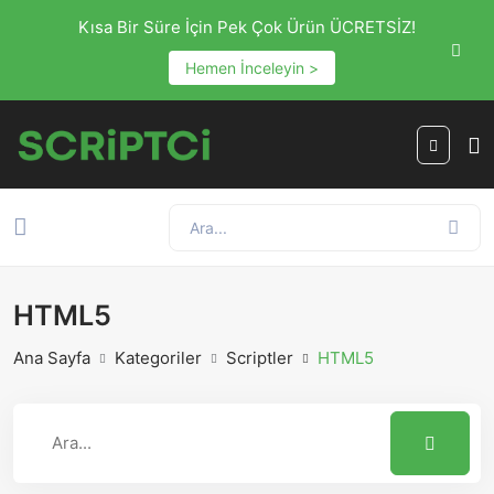
Kısa Bir Süre İçin Pek Çok Ürün ÜCRETSİZ!
Hemen İnceleyin >
HTML5
Ana Sayfa
Kategoriler
Scriptler
HTML5