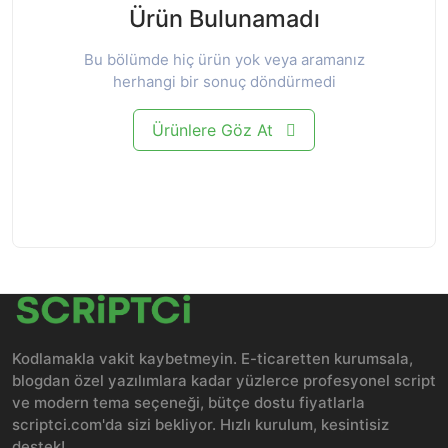
Ürün Bulunamadı
Bu bölümde hiç ürün yok veya aramanız
herhangi bir sonuç döndürmedi
Ürünlere Göz At
Kodlamakla vakit kaybetmeyin. E-ticaretten kurumsala,
blogdan özel yazılımlara kadar yüzlerce profesyonel script
ve modern tema seçeneği, bütçe dostu fiyatlarla
scriptci.com'da sizi bekliyor. Hızlı kurulum, kesintisiz
destek!