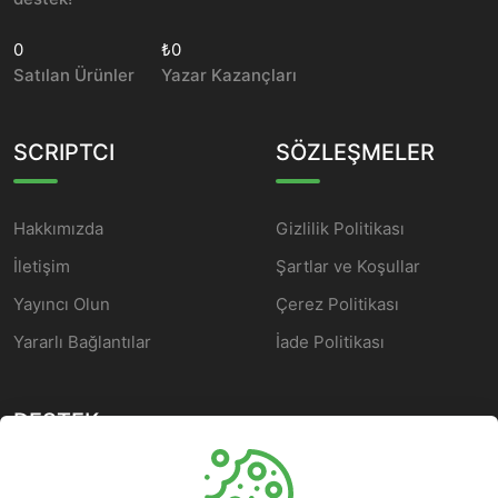
0
₺0
Satılan Ürünler
Yazar Kazançları
SCRIPTCI
SÖZLEŞMELER
Hakkımızda
Gizlilik Politikası
İletişim
Şartlar ve Koşullar
Yayıncı Olun
Çerez Politikası
Yararlı Bağlantılar
İade Politikası
DESTEK
Yardım Merkezi