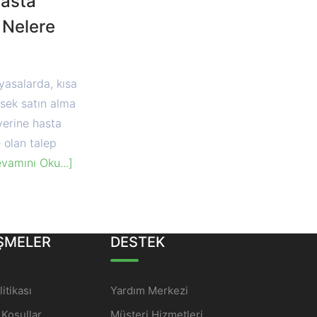
Hasta
 Nelere
asalarda, kısa
ksek satın alma
yerine hasta
 olan talep
vamını Oku...]
ŞMELER
DESTEK
litikası
Yardım Merkezi
 Koşullar
Müşteri Hizmetleri