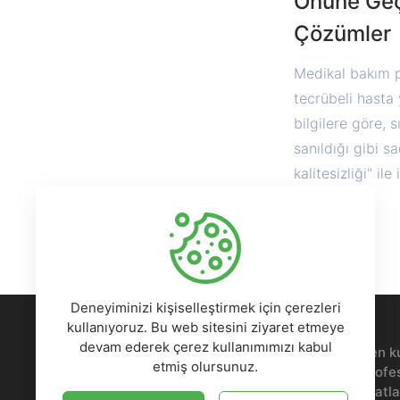
Önüne Geç
Çözümler
Medikal bakım p
tecrübeli hasta 
bilgilere göre, 
sanıldığı gibi 
kalitesizliği" ile 
Oku...]
Deneyiminizi kişiselleştirmek için çerezleri
kullanıyoruz. Bu web sitesini ziyaret etmeye
devam ederek çerez kullanımımızı kabul
Kodlamakla vakit kaybetmeyin. E-ticaretten k
etmiş olursunuz.
blogdan özel yazılımlara kadar yüzlerce profe
ve modern tema seçeneği, bütçe dostu fiyatla