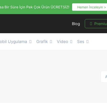
sa Bir Süre İçin Pek Çok Ürün ÜCRETSİZ!
Hemen İnceleyin >
Blog
Premi
obil Uygulama
Grafik
Video
Ses