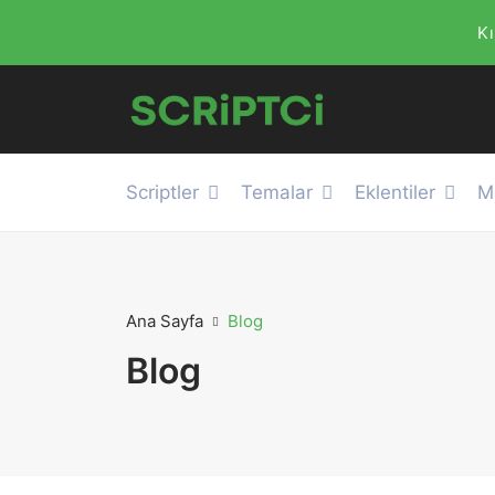
Kı
Scriptler
Temalar
Eklentiler
M
Ana Sayfa
Blog
Blog