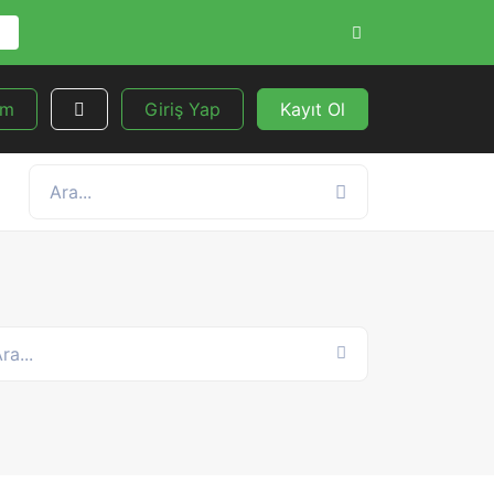
um
Giriş Yap
Kayıt Ol