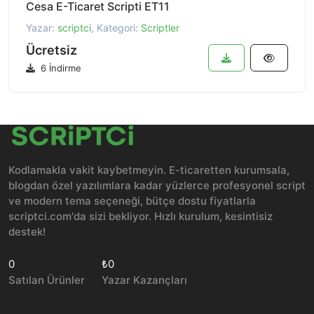
Cesa E-Ticaret Scripti ET11
Yazar:
scriptci
, Kategori:
Scriptler
Ücretsiz
6 İndirme
Kodlamakla vakit kaybetmeyin. E-ticaretten kurumsala,
blogdan özel yazılımlara kadar yüzlerce profesyonel script
ve modern tema seçeneği, bütçe dostu fiyatlarla
scriptci.com'da sizi bekliyor. Hızlı kurulum, kesintisiz
destek!
0
₺0
Satılan Ürünler
Yazar Kazançları