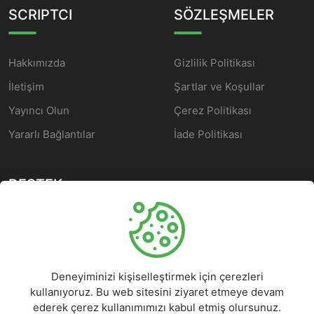
SCRIPTCI
SÖZLEŞMELER
Hakkımızda
Gizlilik Politikası
İletişim
Şartlar ve Koşullar
Yayıncı Olun
Çerez Politikası
Yararlı Bağlantılar
İade Politikası
DESTEK
Yardım Merkezi
Müşteri Hizmetleri
Deneyiminizi kişiselleştirmek için çerezleri
Sorular
kullanıyoruz. Bu web sitesini ziyaret etmeye devam
Sorun Rapor Edin
ederek çerez kullanımımızı kabul etmiş olursunuz.