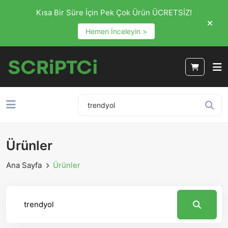
Kısa Bir Süre İçin Pek Çok Ürün ÜCRETSİZ!
Hemen İnceleyin >
Ürünler
Ana Sayfa
Ürünler