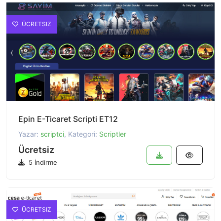
ÜCRETSIZ
Epin E-Ticaret Scripti ET12
Yazar:
scriptci
, Kategori:
Scriptler
Ücretsiz
5 İndirme
ÜCRETSIZ