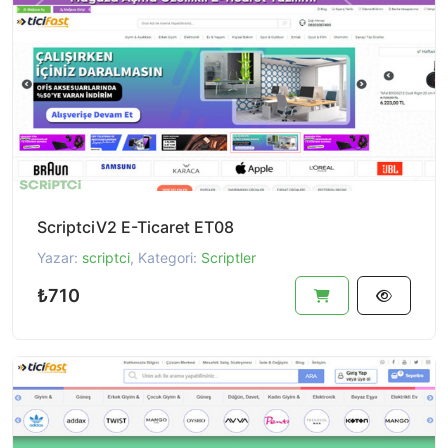
ScriptciV2 E-Ticaret ET08
Yazar:
scriptci
, Kategori:
Scriptler
₺710