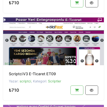
₺710
ScriptciV3 E-Ticaret ET09
Yazar:
scriptci
, Kategori:
Scriptler
₺710