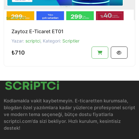
Zaytoz E-Ticaret ET01
Yazar:
scriptci
, Kategori:
Scriptler
₺710
Kodlamakla vakit kaybetmeyin. E-ticaretten kurumsala,
blogdan özel yazılımlara kadar yüzlerce profesyonel script
ve modern tema seçeneği, bütçe dostu fiyatlarla
scriptci.com'da sizi bekliyor. Hızlı kurulum, kesintisiz
destek!