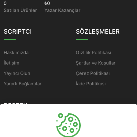
0
₺0
Satılan Ürünler
Yazar Kazançları
SCRIPTCI
SÖZLEŞMELER
Hakkımızda
Gizlilik Politikası
İletişim
Şartlar ve Koşullar
Yayıncı Olun
Çerez Politikası
Yararlı Bağlantılar
İade Politikası
DESTEK
Yardım Merkezi
Müşteri Hizmetleri