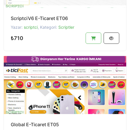
ScriptciV6 E-Ticaret ET06
Yazar:
scriptci
, Kategori:
Scriptler
₺710
Global E-Ticaret ET05