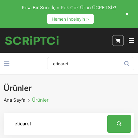
Kısa Bir Süre İçin Pek Çok Ürün ÜCRETSİZ!
Hemen İnceleyin >
Ürünler
Ana Sayfa
Ürünler