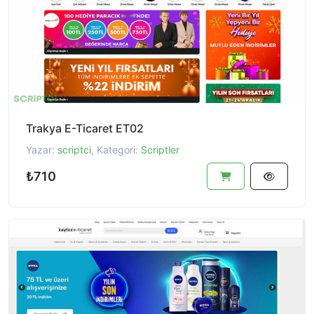
Trakya E-Ticaret ET02
Yazar:
scriptci
, Kategori:
Scriptler
₺710