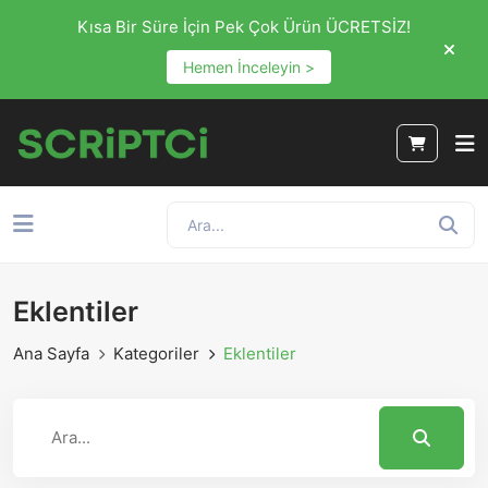
Kısa Bir Süre İçin Pek Çok Ürün ÜCRETSİZ!
Hemen İnceleyin >
Eklentiler
Ana Sayfa
Kategoriler
Eklentiler