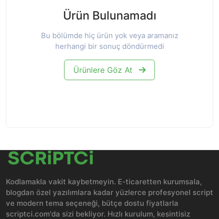
Ürün Bulunamadı
Bu bölümde hiç ürün yok veya aramanız
herhangi bir sonuç döndürmedi
Ürünlere Göz At
Kodlamakla vakit kaybetmeyin. E-ticaretten kurumsala,
blogdan özel yazılımlara kadar yüzlerce profesyonel script
ve modern tema seçeneği, bütçe dostu fiyatlarla
scriptci.com'da sizi bekliyor. Hızlı kurulum, kesintisiz