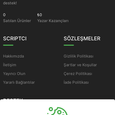
destek!
0
₺0
Satılan Ürünler
Yazar Kazançları
SCRIPTCI
SÖZLEŞMELER
Hakkımızda
Gizlilik Politikası
İletişim
Şartlar ve Koşullar
Yayıncı Olun
Çerez Politikası
Yararlı Bağlantılar
İade Politikası
DESTEK